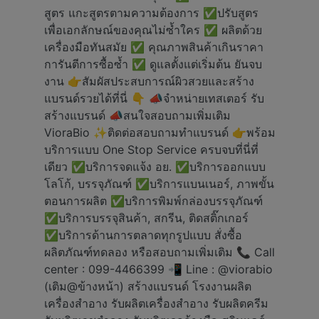
สูตร แกะสูตรตามความต้องการ ✅ปรับสูตร
เพื่อเอกลักษณ์ของคุณไม่ซ้ำใคร ✅ ผลิตด้วย
เครื่องมือทันสมัย ✅ คุณภาพสินค้าเกินราคา
การันตีการซื้อซ้ำ ✅ ดูแลตั้งแต่เริ่มต้น ยันจบ
งาน 👉สัมผัสประสบการณ์ผิวสวยและสร้าง
แบรนด์รวยได้ที่นี่ 👇 📣จำหน่ายเทสเตอร์ รับ
สร้างแบรนด์ 📣สนใจสอบถามเพิ่มเติม
VioraBio ✨ติดต่อสอบถามทำแบรนด์ 👉พร้อม
บริการแบบ One Stop Service ครบจบที่นี่ที่
เดียว ✅️บริการจดแจ้ง อย. ✅️บริการออกแบบ
โลโก้, บรรจุภัณฑ์ ✅️บริการแบนเนอร์, ภาพขั้น
ตอนการผลิต ✅️บริการพิมพ์กล่องบรรจุภัณฑ์
✅️บริการบรรจุสินค้า, สกรีน, ติดสติ๊กเกอร์
✅️บริการด้านการตลาดทุกรูปแบบ สั่งซื้อ
ผลิตภัณฑ์ทดลอง หรือสอบถามเพิ่มเติม 📞 Call
center : 099-4466399 📲 Line : @viorabio
(เติม@ข้างหน้า) สร้างแบรนด์ โรงงานผลิต
เครื่องสำอาง รับผลิตเครื่องสำอาง รับผลิตครีม