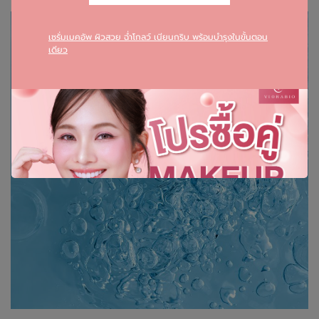
เซรั่มเมคอัพ ผิวสวย ฉ่ำโกลว์ เนียนกริบ พร้อมบำรุงในขั้นตอน
เดียว