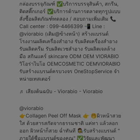
กล่องบรรจุภัณฑ์ ✅️บริการบรรจุสินค้า, สกรีน,
ติดสติ๊กเกอร์ ✅️บริการด้านการตลาดทุกรูปแบบ
สั่งซื้อผลิตภัณฑ์ทดลอง / สอบถามเพิ่มเติม 📞
Call center : 099-4466399 📲 Line :
@viorabio (เติม@ข้างหน้า) สร้างแบรนด์
โรงงานผลิตเครื่องสำอาง รับผลิตเครื่องสำอาง
รับผลิตครีม รับผลิตเวชสำอาง รับผลิตเจลล้าง
มือ สกินแคร์ skincare ODM OEM VIORABIO
วิโอร่าไบโอ OEMCOSMETIC OEMVIORABIO
รับสร้างแบรนด์ครบวงจร OneStopService จำ
หน่ายเทสเตอร์
♬ เสียงต้นฉบับ - Viorabio - Viorabio
@viorabio
👉Collagen Peel Off Mask 👉 🤭ผิวหน้าสวย
ใส ด้วยสารสกัดจากธรรมชาติ แค่ทา แล้วลอก
ออก ผิวหน้าก็สวย ฉ่ำทันที 👩‍🔬รับสร้างแบรนด์ "
ภายใต้ชื่อแบรนด์ของคุณ" ✅วิจัยและพัฒนา