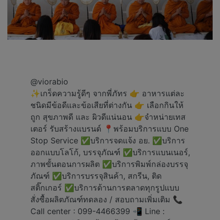
@viorabio
✨เกร็ดความรู้ดีๆ จากพี่ภัทร 👉 อาหารแต่ละ
ชนิดมีข้อดีและข้อเสียที่ต่างกัน 👉 เลือกกินให้
ถูก สุขภาพดี และ ผิวดีแน่นอน 👉จำหน่ายเทส
เตอร์ รับสร้างแบรนด์ 📍พร้อมบริการแบบ One
Stop Service ✅️บริการจดแจ้ง อย. ✅️บริการ
ออกแบบโลโก้, บรรจุภัณฑ์ ✅️บริการแบนเนอร์,
ภาพขั้นตอนการผลิต ✅️บริการพิมพ์กล่องบรรจุ
ภัณฑ์ ✅️บริการบรรจุสินค้า, สกรีน, ติด
สติ๊กเกอร์ ✅️บริการด้านการตลาดทุกรูปแบบ
สั่งซื้อผลิตภัณฑ์ทดลอง / สอบถามเพิ่มเติม 📞
Call center : 099-4466399 📲 Line :