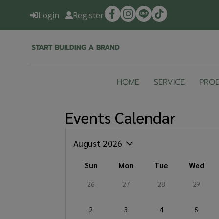
Login
Register
START BUILDING A BRAND
HOME
SERVICE
PRO
Events Calendar
August 2026
Sun
Mon
Tue
Wed
26
27
28
29
2
3
4
5