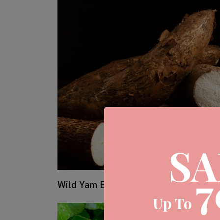
SA
7
Wild Yam Extract
Up To