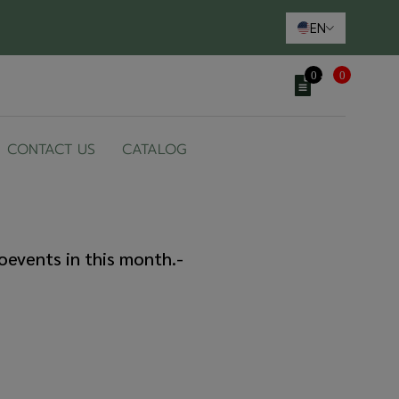
EN
0
0
CONTACT US
CATALOG
o
events in this month.
-