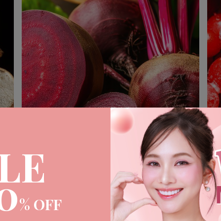
LE
0
Betaine
​Al
% OFF