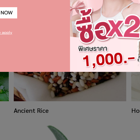
 NOW
e apply
Ancient Rice
​Ho