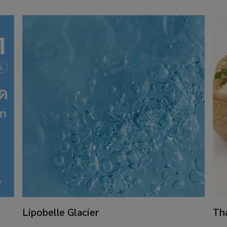
Lipobelle Glacier
Th