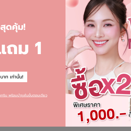
รสกัดจากใบบัวบก มีสารออกฤทธิ์สำคัญคือ Triterpenoids, Madecassid, A
ุดคุ้ม!
losideและ Brahmic acid มีฤทธิ์ยับยั้งอนุมูลอิสระ ช่วยรักษาสมานแผล 
ับยั้งกระบวนการเกิดแผลเป็นชนิดนูน มีฤทธิ์ในการฆ่าเชื้อแบคทีเรีย เช
 แถม 1
างดำของผิว รอยแดง รอยแผลเป็นต่าง ๆ ลดอาการบวมช้ำให้เลือนหายไป
จนและอิลาสตินในชั้นผิว สร้างเซลล์ผิวใหม่ ซึ่งทำให้ผิวมีความยืดหยุ่น
าท เท่านั้น!
ยนกริบ พร้อมบำรุงในขั้นตอนเดียว
tica
สารสกัดจากใบบัวบก