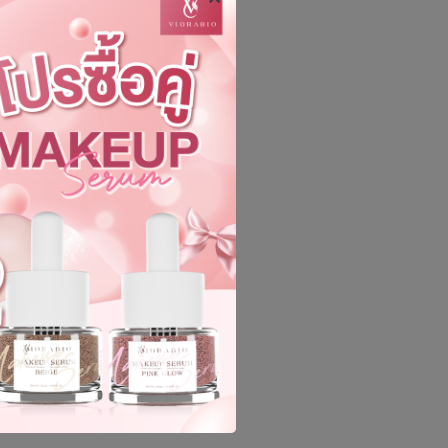
siatic acid,
ทำให้แผลหายเร็ว รอย
ื้อราและลดอาการอักเสบ
ในเวลาอันรวดเร็ว
และตึงกระชับ ลดเลือน