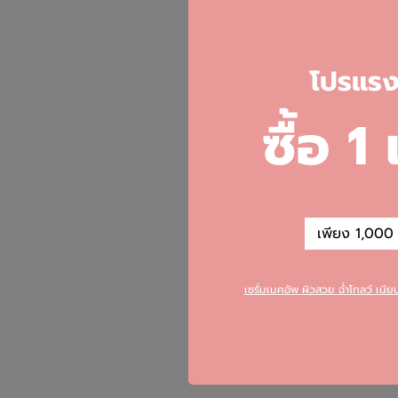
Centella Asiatica สา
โ
ปรแรงส
Asiaticoside, Centel
แผลเป็นมีขนาดเล็กลง ย
ซื้อ 1
ลดรอยหมองคล้ำ รอยด่
กระตุ้นการสร้างคอลลาเ
ริ้วรอยเหี่ยวย่น
เพียง 1,000 บ
เซรั่มเมคอัพ ผิวสวย ฉ่ำโกลว์ เนี
Tags :
​Centella Asia