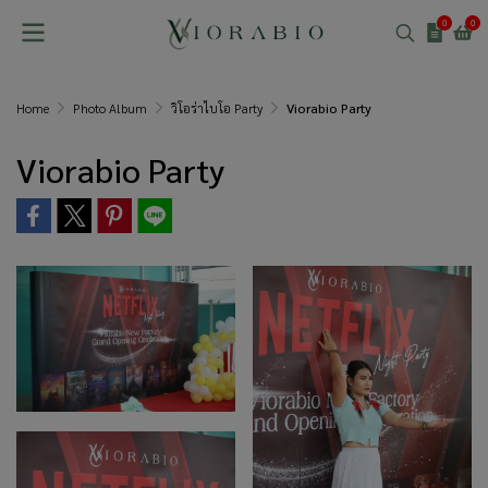
0
0
Home
Photo Album
วิโอร่าไบโอ Party
Viorabio Party
Viorabio Party