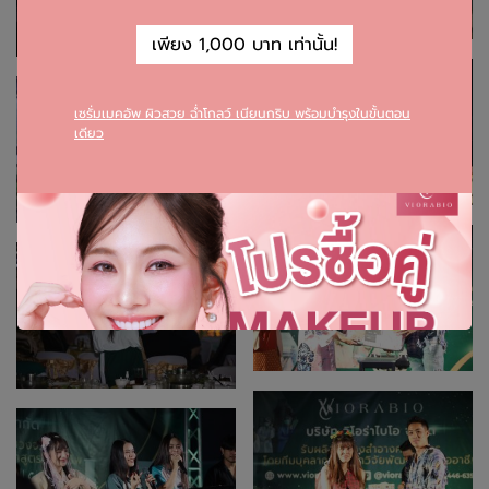
เพียง 1,000 บาท เท่านั้น!
เซรั่มเมคอัพ ผิวสวย ฉ่ำโกลว์ เนียนกริบ พร้อมบำรุงในขั้นตอน
เดียว