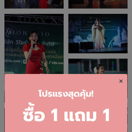
โ
ปรแรงสุดคุ้ม!
ซื้อ 1 แถม 1