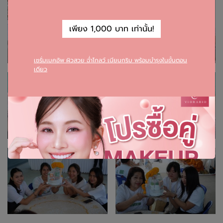
เพียง 1,000 บาท เท่านั้น!
เซรั่มเมคอัพ ผิวสวย ฉ่ำโกลว์ เนียนกริบ พร้อมบำรุงในขั้นตอน
เดียว