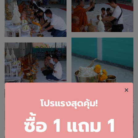
โ
ปรแรงสุดคุ้ม!
ซื้อ 1 แถม 1