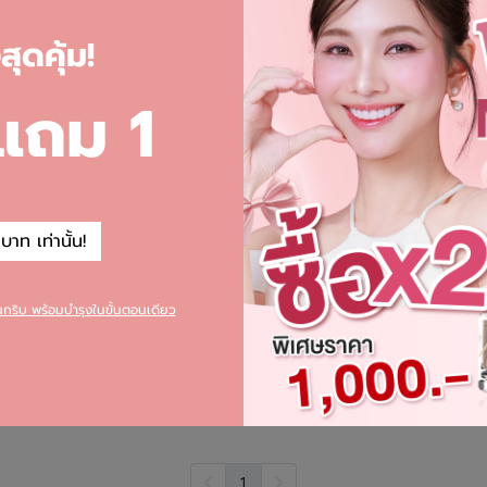
ุดคุ้ม!
 แถม 1
าท เท่านั้น!
ยนกริบ พร้อมบำรุงในขั้นตอนเดียว
1