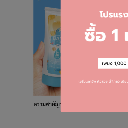
โ
ปรแรงส
ซื้อ 1
เพียง 1,000 บ
เซรั่มเมคอัพ ผิวสวย ฉ่ำโกลว์ เนี
ความสำคัญของครีมกันแดด