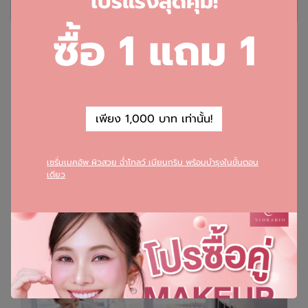
โ
ปรแรงสุดคุ้ม!
(0)
(0)
ซื้อ 1 แถม 1
เพียง 1,000 บาท เท่านั้น!
บริการวิจัย และพัฒนาสูตร
บริการแกะสูตร วิเคราะห์สูตร และพัฒนาผลิตภัณฑ์เครื่อง
เซรั่มเมคอัพ ผิวสวย ฉ่ำโกลว์ เนียนกริบ พร้อมบำรุงในขั้นตอน
สำอาง ตามความต้องการของท่าน ด้วยคุณภาพ และราคาที่
เดียว
เหมาะสม สามารถกำหนดคุณสมบัติของผลิตภัณฑ์ได้ กรณี
ลูกค้ามีสูตรของตนเอง หรือพัฒนาสูตรใหม่ ลูกค้าแจ้งราย
ละเอียด พร้อมทั้งลักษณะ หรือส่งตัวอย่าง (ถ้ามี) ให้กับเจ้า
หน้าที่ฝ่ายขาย