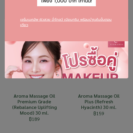
เพียง 1,000 บาท เท่านั้น!
รีวิว
เซรั่มเมคอัพ ผิวสวย ฉ่ำโกลว์ เนียนกริบ พร้อมบำรุงในขั้นตอน
เดียว
สินค้าที่เกี่ยวข้อง
สินค้าใหม่
สินค้าใหม่
Aroma Massage Oil
Aroma Massage Oil
Premium Grade
Plus (Refresh
(Rebalance Uplifting
Hyacinth) 30 ml.
Mood) 30 ml.
฿159
฿189