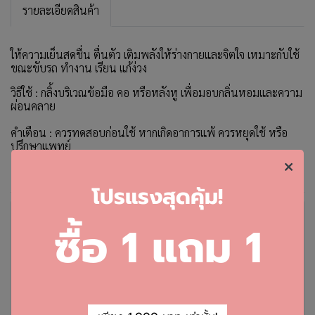
รายละเอียดสินค้า
ให้ความเย็นสดชื่น ตื่นตัว เติมพลังให้ร่างกายและจิตใจ เหมาะกับใช้
ขณะขับรถ ทำงาน เรียน แก้ง่วง
วิธีใช้ : กลิ้งบริเวณข้อมือ คอ หรือหลังหู เพื่อมอบกลิ่นหอมและความ
ผ่อนคลาย
คำเตือน : ควรทดสอบก่อนใช้ หากเกิดอาการแพ้ ควรหยุดใช้ หรือ
ปรึกษาแพทย์
โ
ปรแรงสุดคุ้ม!
ซื้อ 1 แถม 1
คะแนนและรีวิวสินค้า
ยังไม่มีคะแนนและรีวิว เป็นคนแรกที่แสดงความคิดเห็น