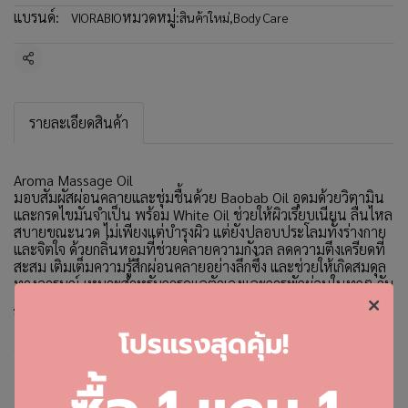
แบรนด์:
หมวดหมู่:
VIORABIO
สินค้าใหม่
,
Body Care
แชร์
รายละเอียดสินค้า
Aroma Massage Oil
มอบสัมผัสผ่อนคลายและชุ่มชื้นด้วย Baobab Oil อุดมด้วยวิตามิน
และกรดไขมันจำเป็น พร้อม White Oil ช่วยให้ผิวเรียบเนียน ลื่นไหล
สบายขณะนวด ไม่เพียงแต่บำรุงผิว แต่ยังปลอบประโลมทั้งร่างกาย
และจิตใจ ด้วยกลิ่นหอมที่ช่วยคลายความกังวล ลดความตึงเครียดที่
สะสม เติมเต็มความรู้สึกผ่อนคลายอย่างลึกซึ้ง และช่วยให้เกิดสมดุล
ทางอารมณ์ เหมาะสำหรับการดูแลตัวเองและการพักผ่อนในทุกๆ วัน
วิธีใช้ : อุ่นออยล์ลงบนฝ่ามือแล้วนวดเพื่อผ่อนคลายและบำรุง
โ
ปรแรงสุดคุ้ม!
คำเตือน : ควรทดสอบก่อนใช้ หากเกิดอาการแพ้ ควรหยุดใช้ หรือ
ปรึกษาแพทย์