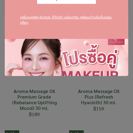
รีวิว
เซรั่มเมคอัพ ผิวสวย ฉ่ำโกลว์ เนียนกริบ พร้อมบำรุงในขั้นตอน
เดียว
สินค้าที่เกี่ยวข้อง
สินค้าใหม่
สินค้าใหม่
Aroma Massage Oil
Aroma Massage Oil
Premium Grade
Plus (Refresh
(Rebalance Uplifting
Hyacinth) 30 ml.
Mood) 30 ml.
฿159
฿189