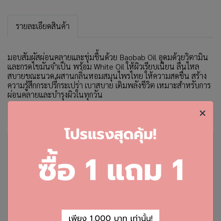
รายละเอียดสินค้า
มอบสัมผัสผ่อนคลายและชุ่มชื้นด้วย Baobab Oil อุดมด้วยวิตามิน
และกรดไขมันจำเป็น พร้อม White Oil ให้ผิวเรียบเนียน ลื่นไหล
สบายขณะนวด ผสานกลิ่นหอมสมุนไพรไทย ให้ความสดชื่น สร้าง
ความรู้สึกกระปรี้กระเปร่า เบาสบาย เติมพลังชีวิต เหมาะสำหรับการ
ผ่อนคลายและบำรุงผิวในทุกวัน
โ
ปรแรงสุดคุ้ม!
คะแนนและรีวิวสินค้า
ซื้อ 1 แถม 1
ยังไม่มีคะแนนและรีวิว เป็นคนแรกที่แสดงความคิดเห็น
เพียง 1,000 บาท เท่านั้น!