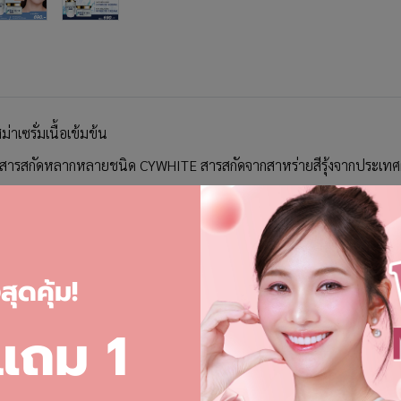
่าเซรั่มเนื้อเข้มข้น
วด้วยสารสกัดหลากหลายชนิด CYWHITE สารสกัดจากสาหร่ายสีรุ้งจากประเทศฝ
 ใน 16 วัน ผสานด้วย Paper Mulberry, Radish Extract, HYACTIVE, Sod
และจุดด่างดำที่แก้ยากได้อยู่หมัด ทำให้ผิวกระจ่างใสและเรียบเนียน เหม
ิวแพ้ง่าย ช่วยบำรุงผิวล้ำลึก ยับยั้งการอักเสบของผิวหนัง ปกป้องผิวด
ุดคุ้ม!
ให้ผิว สดใส เต่งตึง ประดุจผิวใหม่
 แถม 1
่อนนอน