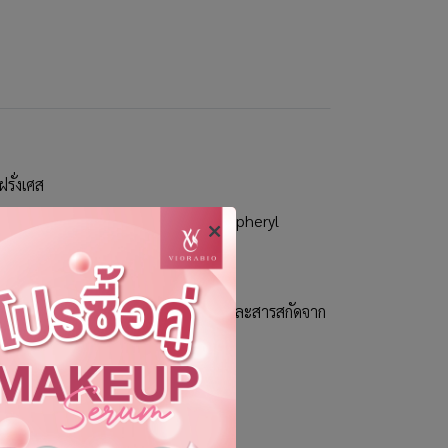
รั่งเศส
ium Hyaluronate, Nicotinamide, Tocopheryl
าะกับทุกสภาพผิวด้วย CM-Glucan Forte
้วยสารสกัดจาก Squalane, Pentavitin และสารสกัดจาก