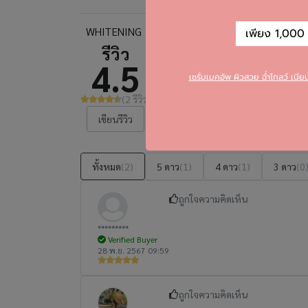
WHITENING
เพียง 1,000 บ
รีวิว
5
(
4.5
4
(
เซรั่มเมคอัพ ผิวสวย ฉ่ำโกลว์ เนี
3
(
(2 รีวิว)
2
(
1
(
เขียนรีวิว
ทั้งหมด
(2)
5 ดาว
(1)
4 ดาว
(1)
3 ดาว
(0
ถูกใจความคิดเห็น
*********
Verified Buyer
28 พ.ย. 2567 09:59
ถูกใจความคิดเห็น