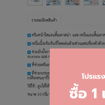
รายละเอียดสินค้า
ครีมหน้าใสแอนตี้เมลาสม่า และ เซรั่มแอนตี้เมลาสม
เซรั่มเนื้อเข้มข้นที่โดดเด่นด้วยส่วนผสมที่ลงตั
ช่วยยับยั้งการสร้างเม็ดสีเมลานินได้สูงสุด 90%
Acetate และ Acetyl Glucosamine
ที่ช่วยเสริมเกราะป้องกันผิว ช่วยลดเลือนฝ้า กระ 
ที่ช่วยบรรเทาอาการระคายเคืองของผิวต่างๆ และในผ
โ
ปรแรงส
เปลือกสนมาริไทม์ฝรั่งเศสที่พร้อมเติมเต็มความชุ่มชื้น
ซื้อ 1
วิธีใช้ : ลูบไล้ให้ทั่วใบหน้า เป็นประจำทุกวัน เช้า - ก
ขนาด 10 กรัม ราคา 690 บาท