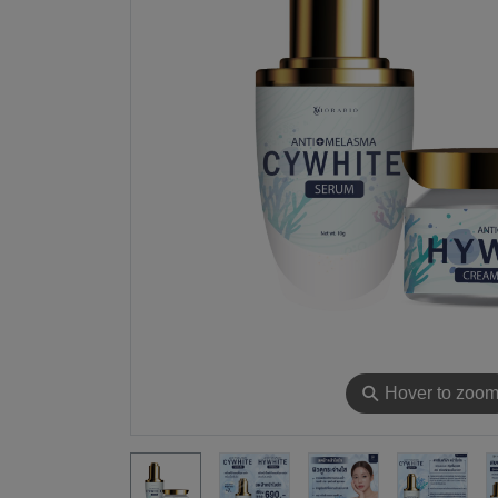
⚲
Hover to zoo