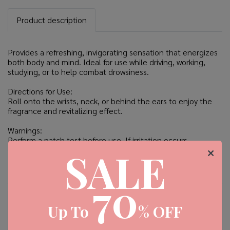
Product description
Provides a refreshing, invigorating sensation that energizes
both body and mind. Ideal for use while driving, working,
studying, or to help combat drowsiness.
Directions for Use:
Roll onto the wrists, neck, or behind the ears to enjoy the
fragrance and revitalizing effect.
Warnings:
Perform a patch test before use. If irritation occurs,
discontinue use or consult a physician.
SALE
70
Up To
% OFF
Ratings & Reviews