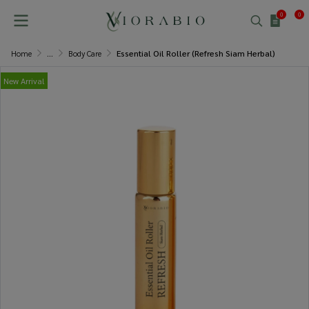
0
0
Home
...
Body Care
Essential Oil Roller (Refresh Siam Herbal)
New Arrival