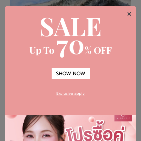
SALE
70
Up To
% OFF
​Fuji Lava Mineral Powder
SHOW NOW
Exclusive apply